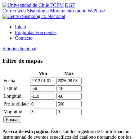
FCFM
DGF
Correo web
Sismología
Movimiento fuerte
W-Phase
Inicio
Preguntas Frecuentes
Contacto
Sitio institucional
Filtro de mapas
Mín
Máx
Fecha:
Latitud:
Longitud:
Profundidad:
Magnitud:
Acerca de esta página.
Éstos son los registros de la información
instrumental de eventos específicos del catálogo preparado por los