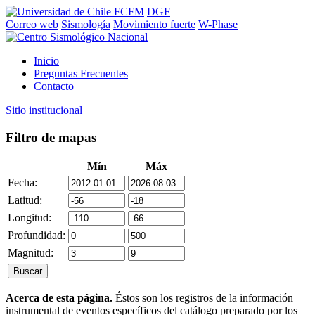
FCFM
DGF
Correo web
Sismología
Movimiento fuerte
W-Phase
Inicio
Preguntas Frecuentes
Contacto
Sitio institucional
Filtro de mapas
Mín
Máx
Fecha:
Latitud:
Longitud:
Profundidad:
Magnitud:
Acerca de esta página.
Éstos son los registros de la información
instrumental de eventos específicos del catálogo preparado por los