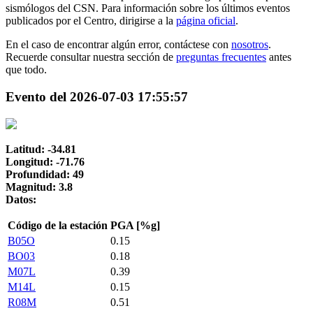
sismólogos del CSN. Para información sobre los últimos eventos
publicados por el Centro, dirigirse a la
página oficial
.
En el caso de encontrar algún error, contáctese con
nosotros
.
Recuerde consultar nuestra sección de
preguntas frecuentes
antes
que todo.
Evento del 2026-07-03 17:55:57
Latitud: -34.81
Longitud: -71.76
Profundidad: 49
Magnitud: 3.8
Datos:
Código de la estación
PGA [%g]
B05O
0.15
BO03
0.18
M07L
0.39
M14L
0.15
R08M
0.51