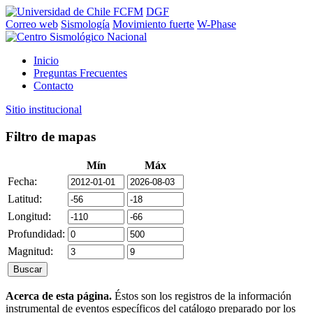
FCFM
DGF
Correo web
Sismología
Movimiento fuerte
W-Phase
Inicio
Preguntas Frecuentes
Contacto
Sitio institucional
Filtro de mapas
Mín
Máx
Fecha:
Latitud:
Longitud:
Profundidad:
Magnitud:
Acerca de esta página.
Éstos son los registros de la información
instrumental de eventos específicos del catálogo preparado por los