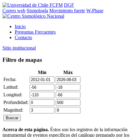
FCFM
DGF
Correo web
Sismología
Movimiento fuerte
W-Phase
Inicio
Preguntas Frecuentes
Contacto
Sitio institucional
Filtro de mapas
Mín
Máx
Fecha:
Latitud:
Longitud:
Profundidad:
Magnitud:
Acerca de esta página.
Éstos son los registros de la información
instrumental de eventos específicos del catálogo preparado por los