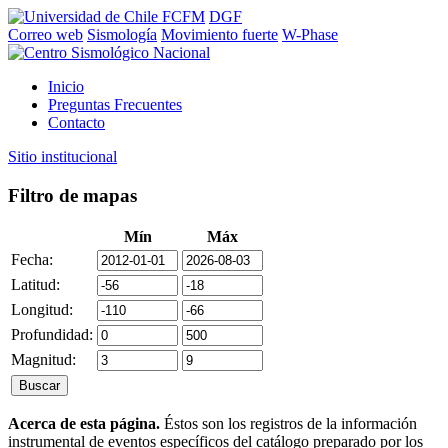
FCFM
DGF
Correo web
Sismología
Movimiento fuerte
W-Phase
Inicio
Preguntas Frecuentes
Contacto
Sitio institucional
Filtro de mapas
Mín
Máx
Fecha:
Latitud:
Longitud:
Profundidad:
Magnitud:
Acerca de esta página.
Éstos son los registros de la información
instrumental de eventos específicos del catálogo preparado por los