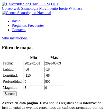
FCFM
DGF
Correo web
Sismología
Movimiento fuerte
W-Phase
Inicio
Preguntas Frecuentes
Contacto
Sitio institucional
Filtro de mapas
Mín
Máx
Fecha:
Latitud:
Longitud:
Profundidad:
Magnitud:
Acerca de esta página.
Éstos son los registros de la información
instrumental de eventos específicos del catálogo preparado por los