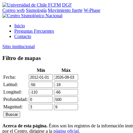
FCFM
DGF
Correo web
Sismología
Movimiento fuerte
W-Phase
Inicio
Preguntas Frecuentes
Contacto
Sitio institucional
Filtro de mapas
Mín
Máx
Fecha:
Latitud:
Longitud:
Profundidad:
Magnitud:
Acerca de esta página.
Éstos son los registros de la información ins
por el Centro, dirigirse a la
página oficial
.